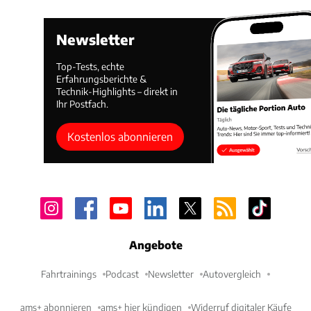
Newsletter
Top-Tests, echte
Erfahrungsberichte &
Technik-Highlights – direkt in
Ihr Postfach.
Kostenlos abonnieren
Angebote
Fahrtrainings
Podcast
Newsletter
Autovergleich
ams+ abonnieren
ams+ hier kündigen
Widerruf digitaler Käufe