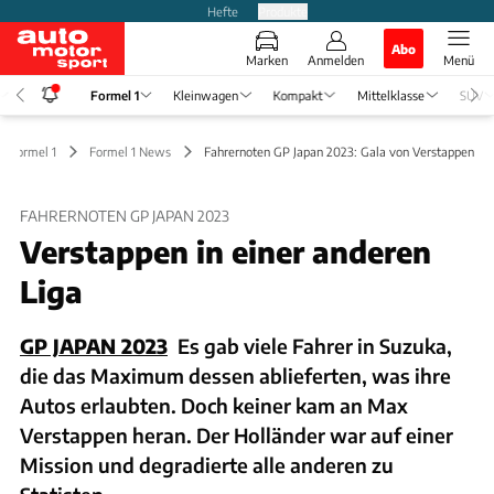
Hefte
Produkte
Abo
Marken
Anmelden
Menü
Formel 1
Kleinwagen
Kompakt
Mittelklasse
SUV
Formel 1
Formel 1 News
Fahrernoten GP Japan 2023: Gala von Verstappen
FAHRERNOTEN GP JAPAN 2023
Verstappen in einer anderen
Liga
GP JAPAN 2023
Es gab viele Fahrer in Suzuka,
die das Maximum dessen ablieferten, was ihre
Autos erlaubten. Doch keiner kam an Max
Verstappen heran. Der Holländer war auf einer
Mission und degradierte alle anderen zu