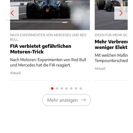
NACH EXPERIMENTEN VON MERCEDES UND RED
IDEEN FÜR MEHR SICHE
BULL
Mehr Verbrenne
FIA verbietet gefährlichen
weniger Elektro
Motoren-Trick
Mit welchen Maßnah
Nach Motoren-Experimenten von Red Bull
Tempounterschiede r
und Mercedes hat die FIA reagiert.
Aktuell
Aktuell
Mehr anzeigen