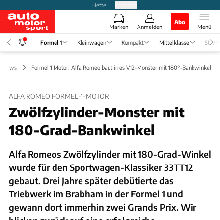
Hefte
Produkte
Abo
Marken
Anmelden
Menü
Formel 1
Kleinwagen
Kompakt
Mittelklasse
SUV
1 News
Formel 1 Motor: Alfa Romeo baut irres V12-Monster mit 180°-Bankwinkel
ALFA ROMEO FORMEL-1-MOTOR
Zwölfzylinder-Monster mit
180-Grad-Bankwinkel
Alfa Romeos Zwölfzylinder mit 180-Grad-Winkel
wurde für den Sportwagen-Klassiker 33TT12
gebaut. Drei Jahre später debütierte das
Triebwerk im Brabham in der Formel 1 und
gewann dort immerhin zwei Grands Prix. Wir