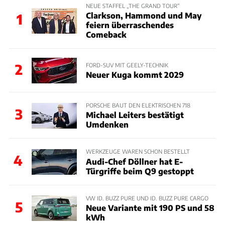
NEUE STAFFEL „THE GRAND TOUR“
Clarkson, Hammond und May
1
feiern überraschendes
Comeback
2
FORD-SUV MIT GEELY-TECHNIK
Neuer Kuga kommt 2029
PORSCHE BAUT DEN ELEKTRISCHEN 718
3
Michael Leiters bestätigt
Umdenken
WERKZEUGE WAREN SCHON BESTELLT
4
Audi-Chef Döllner hat E-
Türgriffe beim Q9 gestoppt
VW ID. BUZZ PURE UND ID. BUZZ PURE CARGO
5
Neue Variante mit 190 PS und 58
kWh