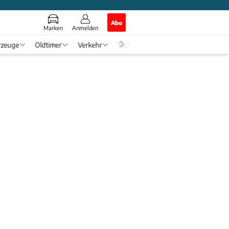
Abo
Marken
Anmelden
rzeuge
Oldtimer
Verkehr
Tech & Zukunft
Auto-Horosko