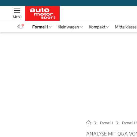
Menü
eos
Formel 1
Kleinwagen
Kompakt
Mittelklasse
Formel 1
Formel 1
ANALYSE MIT Q&A VO