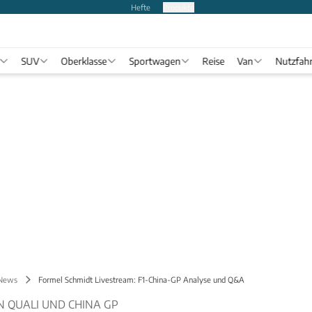
Hefte
Produkte
SUV
Oberklasse
Sportwagen
Reise
Van
Nutzfah
 News
Formel Schmidt Livestream: F1-China-GP Analyse und Q&A
N QUALI UND CHINA GP