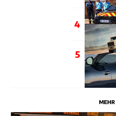
4
5
MEHR 