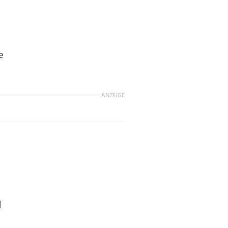
e
ANZEIGE
d