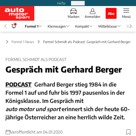
Hefte
Produkte
Abo
Marken
Anmelden
Menü
Formel 1
Kleinwagen
Kompakt
Mittelklasse
SUV
 1
Formel 1 News
Formel Schmidt als Podcast: Gespräch mit Gerhard Berger
FORMEL SCHMIDT ALS PODCAST
Gespräch mit Gerhard Berger
PODCAST
Gerhard Berger stieg 1984 in die
Formel 1 auf und fuhr bis 1997 pausenlos in der
Königsklasse. Im Gespräch mit
auto motor und sport
erinnert sich der heute 60-
jährige Österreicher an eine herrlich wilde Zeit.
Veröffentlicht am 04.01.2020
Foto: Red Bull