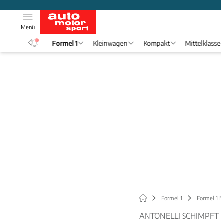
Menü
eos
Formel 1
Kleinwagen
Kompakt
Mittelklasse
Formel 1
Formel 1
ANTONELLI SCHIMPFT