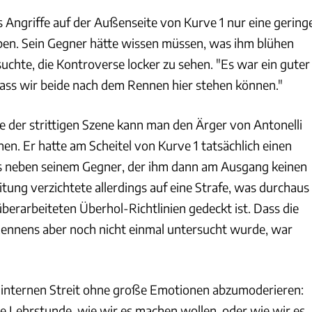
s Angriffe auf der Außenseite von Kurve 1 nur eine gering
ben. Sein Gegner hätte wissen müssen, was ihm blühen
uchte, die Kontroverse locker zu sehen. "Es war ein guter
 dass wir beide nach dem Rennen hier stehen können."
e der strittigen Szene kann man den Ärger von Antonelli
en. Er hatte am Scheitel von Kurve 1 tatsächlich einen
os neben seinem Gegner, der ihm dann am Ausgang keinen
eitung verzichtete allerdings auf eine Strafe, was durchaus
berarbeiteten Überhol-Richtlinien gedeckt ist. Dass die
ennens aber noch nicht einmal untersucht wurde, war
 internen Streit ohne große Emotionen abzumoderieren:
te Lehrstunde, wie wir es machen wollen, oder wie wir es