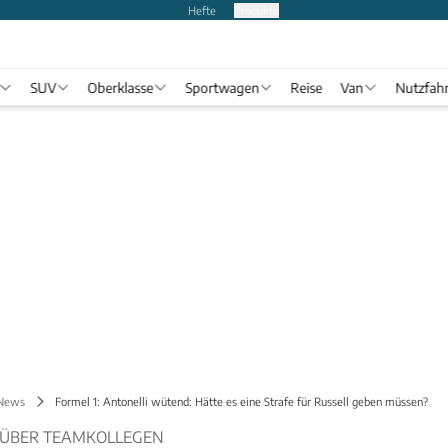
Hefte
Produkte
SUV
Oberklasse
Sportwagen
Reise
Van
Nutzfah
 News
Formel 1: Antonelli wütend: Hätte es eine Strafe für Russell geben müssen?
 ÜBER TEAMKOLLEGEN