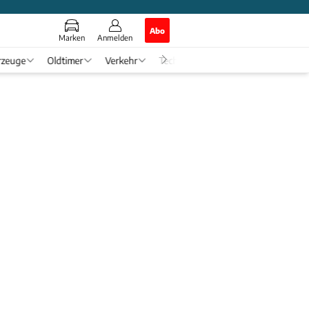
Abo
Marken
Anmelden
rzeuge
Oldtimer
Verkehr
Tech & Zukunft
Auto-Horosko