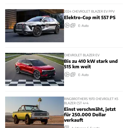
2024 CHEVROLET BLAZER EV PPV
Elektro-Cop mit 557 PS
E-Auto
CHEVROLET BLAZER EV
Bis zu 410 kW stark und
515 km weit
E-Auto
RINGBROTHERS 1970 CHEVROLET K5
BLAZER CST 4×4
Einst verschmäht, jetzt
für 250.000 Dollar
verkauft