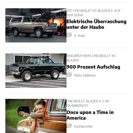
1977 CHEVROLET K5 BLAZER-E AUF
DER SEMA
Elektrische Überraschung
unter der Haube
E-Auto
RINGBROTHERS CHEVROLET K5
BLAZER
900 Prozent Aufschlag
Mehr Oldtimer
CHEVROLET BLAZER K-5 IM
FAHRBERICHT
Once upon a Time in
America
Fahrberichte