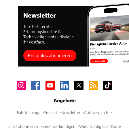
Newsletter
Top-Tests, echte
Erfahrungsberichte &
Technik-Highlights – direkt in
Ihr Postfach.
Kostenlos abonnieren
Angebote
Fahrtrainings
Podcast
Newsletter
Autovergleich
ams+ abonnieren
ams+ hier kündigen
Widerruf digitaler Käufe