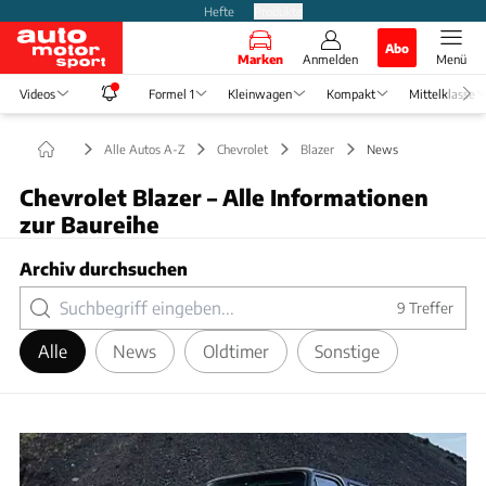
Hefte
Produkte
Abo
Marken
Anmelden
Menü
Videos
Formel 1
Kleinwagen
Kompakt
Mittelklasse
Alle Autos A-Z
Chevrolet
Blazer
News
Chevrolet Blazer – Alle Informationen
zur Baureihe
Archiv durchsuchen
9
Treffer
Alle
News
Oldtimer
Sonstige