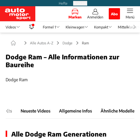
Hefte
Produkte
Abo
Marken
Anmelden
Menü
Videos
Formel 1
Kleinwagen
Kompakt
Mittelklasse
Alle Autos A-Z
Dodge
Ram
Dodge Ram – Alle Informationen zur
Baureihe
Slide 1 von 1: Bild - Dodge Ram
Dodge Ram
& Tests
Neueste Videos
Allgemeine Infos
Ähnliche Modelle
Alle Dodge Ram Generationen