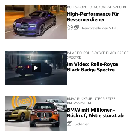
ROLLS-ROYCE BLACK BADGE SPECTRE
High-Performance für
Besserverdiener
Neuvorstellungen & Erlkönige
IM VIDEO: ROLLS-ROYCE BLACK BADGE
SPECTRE
Im Video: Rolls-Royce
Black Badge Spectre
BMW-RÜCKRUF INTEGRIERTES
BREMSSYSTEM
BMW mit Millionen-
Rückruf, Aktie stürzt ab
Sicherheit