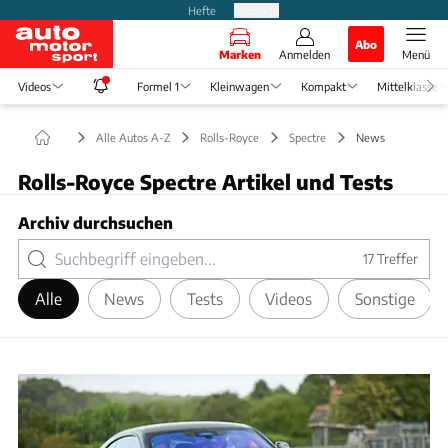
Hefte
Produkte
Abo
Marken
Anmelden
Menü
Videos
Formel 1
Kleinwagen
Kompakt
Mittelklasse
Alle Autos A-Z
Rolls-Royce
Spectre
News
Rolls-Royce Spectre Artikel und Tests
Archiv durchsuchen
17
Treffer
Alle
News
Tests
Videos
Sonstige