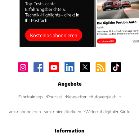
Top-Tests, echte
Erfahrungsberichte &
Technik-Highlights – direkt in
Ihr Postfach.
Kostenlos abonnieren
Angebote
Fahrtrainings
Podcast
Newsletter
Autovergleich
ams+ abonnieren
ams+ hier kündigen
Widerruf digitaler Käufe
Information