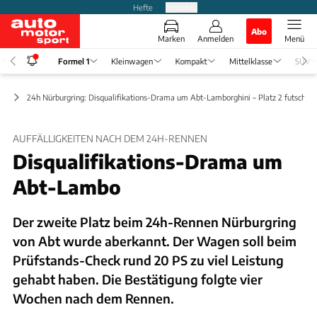
Hefte
Produkte
Abo
Marken
Anmelden
Menü
Formel 1
Kleinwagen
Kompakt
Mittelklasse
SUV
rt
24h Nürburgring: Disqualifikations-Drama um Abt-Lamborghini – Platz 2 futsch!
AUFFÄLLIGKEITEN NACH DEM 24H-RENNEN
Disqualifikations-Drama um
Abt-Lambo
Der zweite Platz beim 24h-Rennen Nürburgring
von Abt wurde aberkannt. Der Wagen soll beim
Prüfstands-Check rund 20 PS zu viel Leistung
gehabt haben. Die Bestätigung folgte vier
Wochen nach dem Rennen.