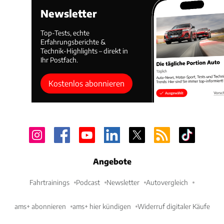
Newsletter
Top-Tests, echte
Erfahrungsberichte &
Technik-Highlights – direkt in
Ihr Postfach.
Kostenlos abonnieren
Angebote
Fahrtrainings
Podcast
Newsletter
Autovergleich
ams+ abonnieren
ams+ hier kündigen
Widerruf digitaler Käufe