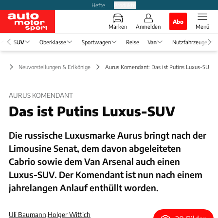
Hefte
Produkte
Abo
Marken
Anmelden
Menü
SUV
Oberklasse
Sportwagen
Reise
Van
Nutzfahrzeuge
UV
Neuvorstellungen & Erlkönige
Aurus Komendant: Das ist Putins Luxus-SUV
AURUS KOMENDANT
Das ist Putins Luxus-SUV
Die russische Luxusmarke Aurus bringt nach der
Limousine Senat, dem davon abgeleiteten
Cabrio sowie dem Van Arsenal auch einen
Luxus-SUV. Der Komendant ist nun nach einem
jahrelangen Anlauf enthüllt worden.
Uli Baumann
,
Holger Wittich