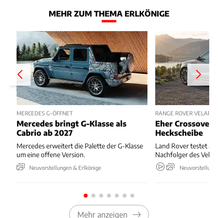
MEHR ZUM THEMA ERLKÖNIGE
MERCEDES G-ÖFFNET
RANGE ROVER VELAR E
Mercedes bringt G-Klasse als
Eher Crossover 
Cabrio ab 2027
Heckscheibe
Mercedes erweitert die Palette der G-Klasse
Land Rover testet akt
um eine offene Version.
Nachfolger des Velar.
Neuvorstellungen & Erlkönige
Neuvorstellung
Mehr anzeigen