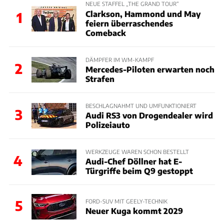
NEUE STAFFEL „THE GRAND TOUR“
Clarkson, Hammond und May
1
feiern überraschendes
Comeback
DÄMPFER IM WM-KAMPF
2
Mercedes-Piloten erwarten noch
Strafen
BESCHLAGNAHMT UND UMFUNKTIONIERT
3
Audi RS3 von Drogendealer wird
Polizeiauto
WERKZEUGE WAREN SCHON BESTELLT
4
Audi-Chef Döllner hat E-
Türgriffe beim Q9 gestoppt
5
FORD-SUV MIT GEELY-TECHNIK
Neuer Kuga kommt 2029