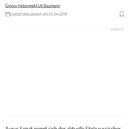
Gregor Hebermehl
,
Uli Baumann
Zuletzt aktualisiert am 24.04.2019
Foto: RAI Novosti
ANZEIGE
Aurus Senat nennt sich der aktuelle Stolz russischer