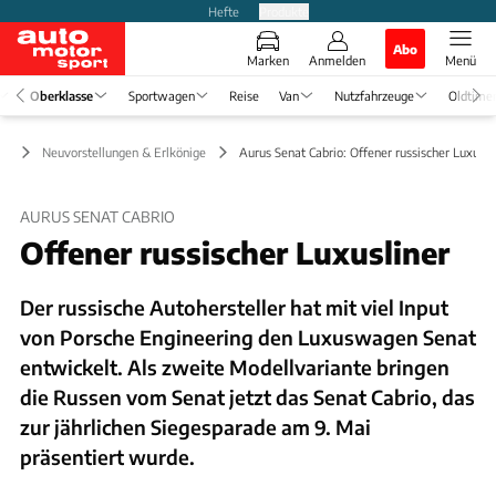
Hefte
Produkte
Abo
Marken
Anmelden
Menü
Oberklasse
Sportwagen
Reise
Van
Nutzfahrzeuge
Oldtime
se
Neuvorstellungen & Erlkönige
Aurus Senat Cabrio: Offener russischer Luxusli
AURUS SENAT CABRIO
Offener russischer Luxusliner
Der russische Autohersteller hat mit viel Input
von Porsche Engineering den Luxuswagen Senat
entwickelt. Als zweite Modellvariante bringen
die Russen vom Senat jetzt das Senat Cabrio, das
zur jährlichen Siegesparade am 9. Mai
präsentiert wurde.