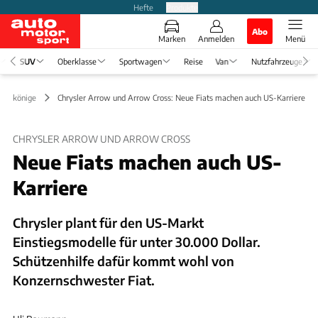
Hefte
Produkte
Abo
Marken
Anmelden
Menü
SUV
Oberklasse
Sportwagen
Reise
Van
Nutzfahrzeuge
 Erlkönige
Chrysler Arrow und Arrow Cross: Neue Fiats machen auch US-Karriere
CHRYSLER ARROW UND ARROW CROSS
Neue Fiats machen auch US-
Karriere
Chrysler plant für den US-Markt
Einstiegsmodelle für unter 30.000 Dollar.
Schützenhilfe dafür kommt wohl von
Konzernschwester Fiat.