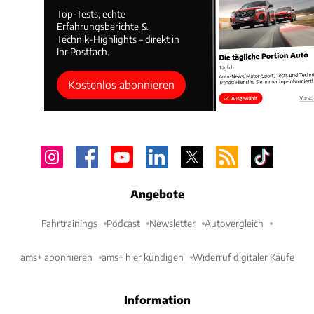
Top-Tests, echte
Erfahrungsberichte &
Technik-Highlights – direkt in
Ihr Postfach.
Kostenlos abonnieren
Angebote
Fahrtrainings
Podcast
Newsletter
Autovergleich
ams+ abonnieren
ams+ hier kündigen
Widerruf digitaler Käufe
Information