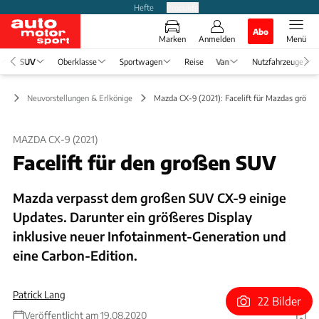
Hefte
Produkte
Abo
Marken
Anmelden
Menü
SUV
Oberklasse
Sportwagen
Reise
Van
Nutzfahrzeuge
UV
Neuvorstellungen & Erlkönige
Mazda CX-9 (2021): Facelift für Mazdas größt
MAZDA CX-9 (2021)
Facelift für den großen SUV
Mazda verpasst dem großen SUV CX-9 einige
Updates. Darunter ein größeres Display
inklusive neuer Infotainment-Generation und
eine Carbon-Edition.
Patrick Lang
22 Bilder
Veröffentlicht am 19.08.2020