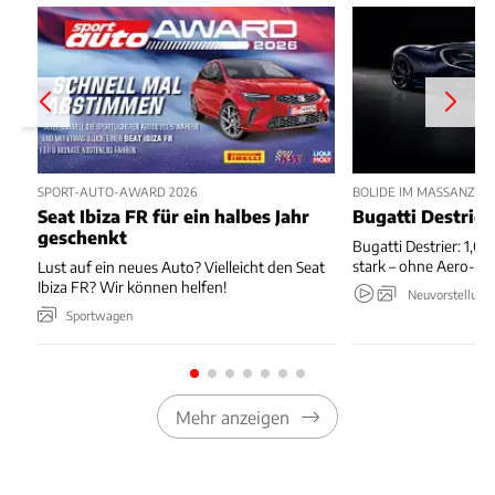
SPORT-AUTO-AWARD 2026
BOLIDE IM MASSANZUG
Seat Ibiza FR für ein halbes Jahr
Bugatti Destrier
geschenkt
Bugatti Destrier: 1,0
stark – ohne Aero-An
Lust auf ein neues Auto? Vielleicht den Seat
Ibiza FR? Wir können helfen!
Neuvorstellung
Sportwagen
Mehr anzeigen