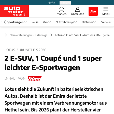
Hefte
Produkte
Abo
Marken
Anmelden
Menü
Sportwagen
Reise
Van
Nutzfahrzeuge
Oldtimer
Verkehr
en
Neuvorstellungen & Erlkönige
Lotus-Zukunft: Vier E-Autos bis 2026 geplant
LOTUS-ZUKUNFT BIS 2026
2 E-SUV, 1 Coupé und 1 super
leichter E-Sportwagen
INHALT VON
Lotus sieht die Zukunft in batterieelektrischen
Autos. Deshalb ist der Emira der letzte
Sportwagen mit einem Verbrennungsmotor aus
Hethel sein. Bis 2026 plant der Hersteller vier