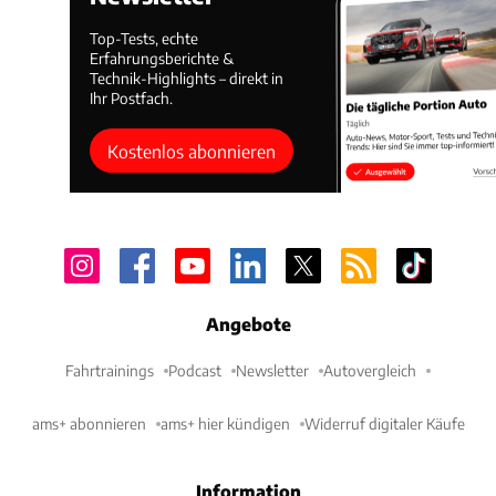
Top-Tests, echte
Erfahrungsberichte &
Technik-Highlights – direkt in
Ihr Postfach.
Kostenlos abonnieren
Angebote
Fahrtrainings
Podcast
Newsletter
Autovergleich
ams+ abonnieren
ams+ hier kündigen
Widerruf digitaler Käufe
Information