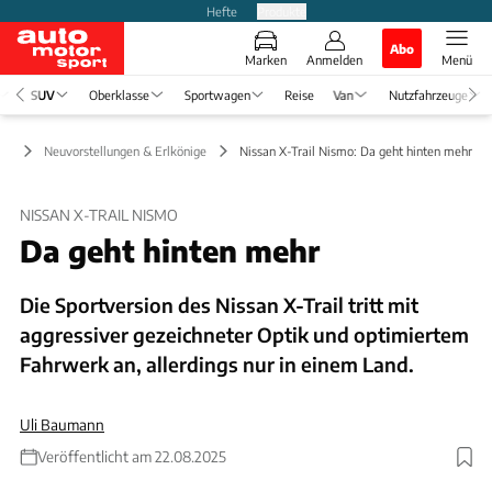
Hefte
Produkte
Abo
Marken
Anmelden
Menü
SUV
Oberklasse
Sportwagen
Reise
Van
Nutzfahrzeuge
UV
Neuvorstellungen & Erlkönige
Nissan X-Trail Nismo: Da geht hinten mehr
NISSAN X-TRAIL NISMO
Da geht hinten mehr
Die Sportversion des Nissan X-Trail tritt mit
aggressiver gezeichneter Optik und optimiertem
Fahrwerk an, allerdings nur in einem Land.
Uli Baumann
Veröffentlicht am 22.08.2025