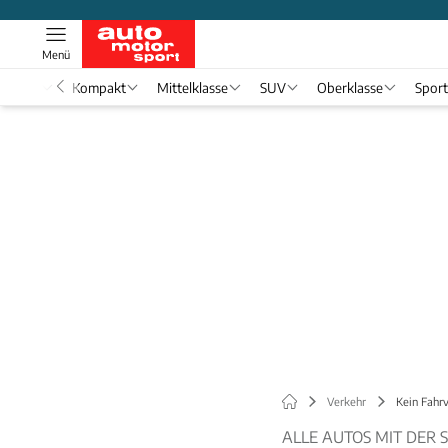
Menü
nwagen
Kompakt
Mittelklasse
SUV
Oberklasse
Spor
Verkehr
Kein Fahr
ALLE AUTOS MIT DER