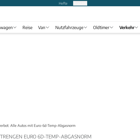
Hefte
Produkte
twagen
Reise
Van
Nutzfahrzeuge
Oldtimer
Verkehr
verbot: Alle Autos mit Euro-6d-Temp-Abgasnorm
 STRENGEN EURO 6D-TEMP-ABGASNORM