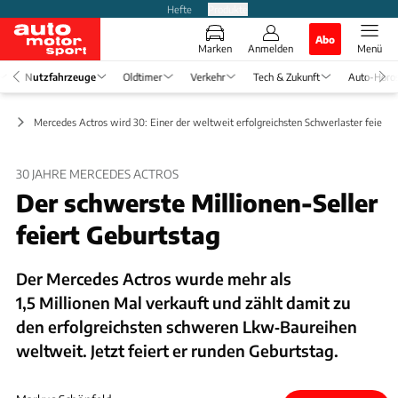
Hefte
Produkte
Abo
Marken
Anmelden
Menü
Nutzfahrzeuge
Oldtimer
Verkehr
Tech & Zukunft
Auto-Horo
ge
Mercedes Actros wird 30: Einer der weltweit erfolgreichsten Schwerlaster feiert 
30 JAHRE MERCEDES ACTROS
Der schwerste Millionen-Seller
feiert Geburtstag
Der Mercedes Actros wurde mehr als
1,5 Millionen Mal verkauft und zählt damit zu
den erfolgreichsten schweren Lkw‑Baureihen
weltweit. Jetzt feiert er runden Geburtstag.