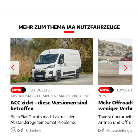
MEHR ZUM THEMA IAA NUTZFAHRZEUGE
FIAT DUCATO -
TOYOTA HIL
ABSTANDSREGELTEMPOMAT MACHT PROBLEME
2025
ACC zickt - diese Versionen sind
Mehr Offroadtau
betroffen
weniger Verbra
Beim Fiat Ducato macht aktuell der
Toyota überarbeitet 
Abstandsregeltempomat Probleme.
Antrieb und Offroad-
Sicherheit
Neuvorstellungen & 