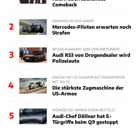
Comeback
DÄMPFER IM WM-KAMPF
2
Mercedes-Piloten erwarten noch
Strafen
BESCHLAGNAHMT UND UMFUNKTIONIERT
3
Audi RS3 von Drogendealer wird
Polizeiauto
OSKOSH HET A1 SCHWERLASTTRANSPORTER
MIT 700 PS
4
Die stärkste Zugmaschine der
US-Armee
WERKZEUGE WAREN SCHON BESTELLT
5
Audi-Chef Döllner hat E-
Türgriffe beim Q9 gestoppt