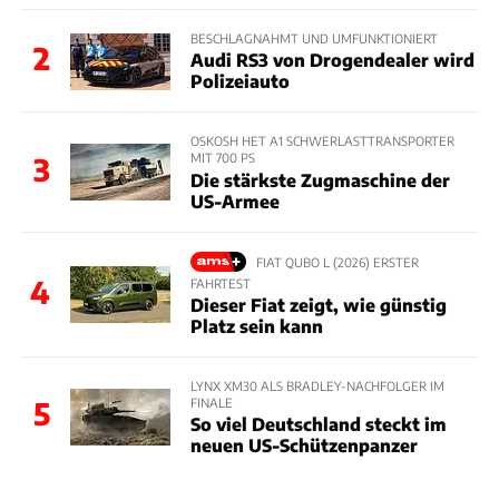
BESCHLAGNAHMT UND UMFUNKTIONIERT
2
Audi RS3 von Drogendealer wird
Polizeiauto
OSKOSH HET A1 SCHWERLASTTRANSPORTER
MIT 700 PS
3
Die stärkste Zugmaschine der
US-Armee
FIAT QUBO L (2026) ERSTER
4
FAHRTEST
Dieser Fiat zeigt, wie günstig
Platz sein kann
LYNX XM30 ALS BRADLEY-NACHFOLGER IM
FINALE
5
So viel Deutschland steckt im
neuen US-Schützenpanzer