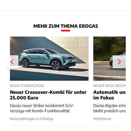
MEHR ZUM THEMA ERDGAS
DACIA STRIKER (2026)
NEUER DACIA BIGSTER
Neuer Crossover-Kombi für unter
Automatik und B
25.000 Euro
im Fokus
Dacias neuer Striker kombiniert SUV-
Dacias Bigster erhält
Vorzüge mit Kombi-Funktionalität.
bleibt preislich unsch
Neuvorstellungen & Erlkönige
Mittelklasse