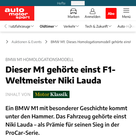
Hefte
Produkte
Abo
Marken
Anmelden
Menü
Nutzfahrzeuge
Oldtimer
Verkehr
Tech & Zukunft
Auto-Horos
er
Auktionen & Events
BMW M1: Dieses Homologationsmodell gehörte einst Ni
BMW M1 HOMOLOGATIONSMODELL
Dieser M1 gehörte einst F1-
Weltmeister Niki Lauda
INHALT VON
Ein BMW M1 mit besonderer Geschichte kommt
unter den Hammer. Das Fahrzeug gehörte einst
Niki Lauda – als Prämie für seinen Sieg in der
ProCar-Serie.