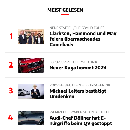
MEIST GELESEN
NEUE STAFFEL „THE GRAND TOUR“
Clarkson, Hammond und May
1
feiern überraschendes
Comeback
2
FORD-SUV MIT GEELY-TECHNIK
Neuer Kuga kommt 2029
PORSCHE BAUT DEN ELEKTRISCHEN 718
3
Michael Leiters bestätigt
Umdenken
WERKZEUGE WAREN SCHON BESTELLT
4
Audi-Chef Döllner hat E-
Türgriffe beim Q9 gestoppt