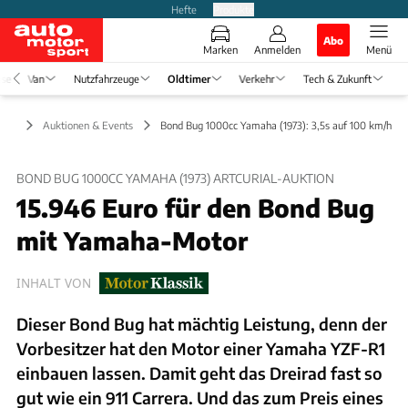
Hefte
Produkte
Abo
Marken
Anmelden
Menü
ise
Van
Nutzfahrzeuge
Oldtimer
Verkehr
Tech & Zukunft
imer
Auktionen & Events
Bond Bug 1000cc Yamaha (1973): 3,5s auf 100 km/h
BOND BUG 1000CC YAMAHA (1973) ARTCURIAL-AUKTION
15.946 Euro für den Bond Bug
mit Yamaha-Motor
INHALT VON
Dieser Bond Bug hat mächtig Leistung, denn der
Vorbesitzer hat den Motor einer Yamaha YZF-R1
einbauen lassen. Damit geht das Dreirad fast so
gut wie ein 911 Carrera. Und das zum Preis eines