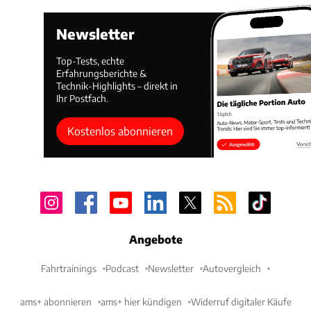
Newsletter
Top-Tests, echte
Erfahrungsberichte &
Technik-Highlights – direkt in
Ihr Postfach.
Kostenlos abonnieren
Angebote
Fahrtrainings
Podcast
Newsletter
Autovergleich
ams+ abonnieren
ams+ hier kündigen
Widerruf digitaler Käufe