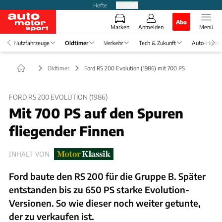
Hefte
Produkte
Abo
Marken
Anmelden
Menü
Nutzfahrzeuge
Oldtimer
Verkehr
Tech & Zukunft
Auto-Horos
Oldtimer
Ford RS 200 Evolution (1986) mit 700 PS
FORD RS 200 EVOLUTION (1986)
Mit 700 PS auf den Spuren
fliegender Finnen
INHALT VON
Ford baute den RS 200 für die Gruppe B. Später
entstanden bis zu 650 PS starke Evolution-
Versionen. So wie dieser noch weiter getunte,
der zu verkaufen ist.