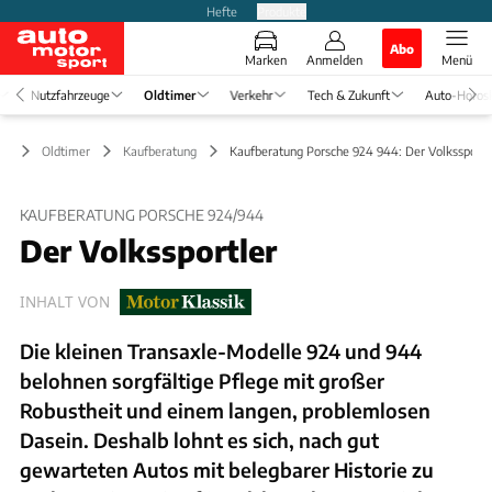
Hefte
Produkte
Abo
Marken
Anmelden
Menü
Nutzfahrzeuge
Oldtimer
Verkehr
Tech & Zukunft
Auto-Horos
Oldtimer
Kaufberatung
Kaufberatung Porsche 924 944: Der Volkssportl
KAUFBERATUNG PORSCHE 924/944
Der Volkssportler
INHALT VON
Die kleinen Transaxle-Modelle 924 und 944
belohnen sorgfältige Pflege mit großer
Robustheit und einem langen, problemlosen
Dasein. Deshalb lohnt es sich, nach gut
gewarteten Autos mit belegbarer Historie zu