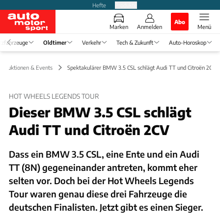
Hefte
Produkte
Abo
Marken
Anmelden
Menü
tzfahrzeuge
Oldtimer
Verkehr
Tech & Zukunft
Auto-Horoskop
Auktionen & Events
Spektakulärer BMW 3.5 CSL schlägt Audi TT und Citroën 2CV
HOT WHEELS LEGENDS TOUR
Dieser BMW 3.5 CSL schlägt
Audi TT und Citroën 2CV
Dass ein BMW 3.5 CSL, eine Ente und ein Audi
TT (8N) gegeneinander antreten, kommt eher
selten vor. Doch bei der Hot Wheels Legends
Tour waren genau diese drei Fahrzeuge die
deutschen Finalisten. Jetzt gibt es einen Sieger.