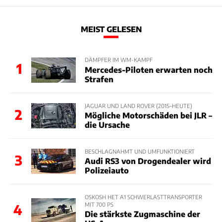
MEIST GELESEN
DÄMPFER IM WM-KAMPF
1
Mercedes-Piloten erwarten noch
Strafen
JAGUAR UND LAND ROVER (2015–HEUTE)
2
Mögliche Motorschäden bei JLR –
die Ursache
BESCHLAGNAHMT UND UMFUNKTIONIERT
3
Audi RS3 von Drogendealer wird
Polizeiauto
OSKOSH HET A1 SCHWERLASTTRANSPORTER
MIT 700 PS
4
Die stärkste Zugmaschine der