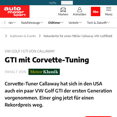
Hefte
Produkte
Abo
Marken
Anmelden
Menü
ise
Van
Nutzfahrzeuge
Oldtimer
Verkehr
Tech & Zukunft
er
Auktionen & Events
Rekorderlös für einen 1983er Callaway VW Golf/Rabbit 
VW GOLF I GTI VON CALLAWAY
GTI mit Corvette-Tuning
INHALT VON
Corvette-Tuner Callaway hat sich in den USA
auch ein paar VW Golf GTI der ersten Generation
vorgenommen. Einer ging jetzt für einen
Rekordpreis weg.