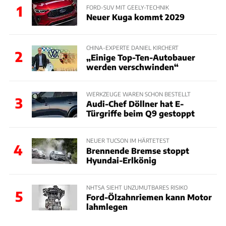
1
FORD-SUV MIT GEELY-TECHNIK
Neuer Kuga kommt 2029
CHINA-EXPERTE DANIEL KIRCHERT
2
„Einige Top-Ten-Autobauer
werden verschwinden“
WERKZEUGE WAREN SCHON BESTELLT
3
Audi-Chef Döllner hat E-
Türgriffe beim Q9 gestoppt
NEUER TUCSON IM HÄRTETEST
4
Brennende Bremse stoppt
Hyundai-Erlkönig
NHTSA SIEHT UNZUMUTBARES RISIKO
5
Ford-Ölzahnriemen kann Motor
lahmlegen