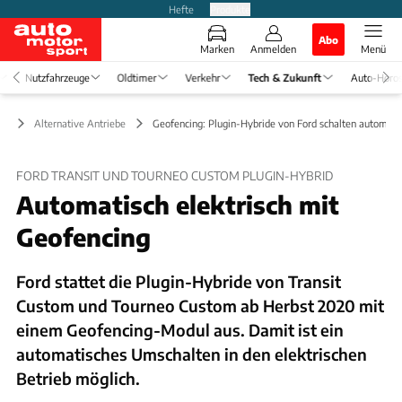
Hefte
Produkte
Abo
Marken
Anmelden
Menü
Nutzfahrzeuge
Oldtimer
Verkehr
Tech & Zukunft
Auto-Horo
ft
Alternative Antriebe
Geofencing: Plugin-Hybride von Ford schalten automat
FORD TRANSIT UND TOURNEO CUSTOM PLUGIN-HYBRID
Automatisch elektrisch mit
Geofencing
Ford stattet die Plugin-Hybride von Transit
Custom und Tourneo Custom ab Herbst 2020 mit
einem Geofencing-Modul aus. Damit ist ein
automatisches Umschalten in den elektrischen
Betrieb möglich.