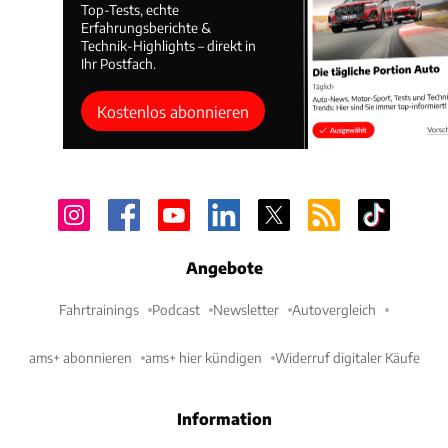
Top-Tests, echte
Erfahrungsberichte &
Technik-Highlights – direkt in
Ihr Postfach.
Kostenlos abonnieren
Angebote
Fahrtrainings
Podcast
Newsletter
Autovergleich
ams+ abonnieren
ams+ hier kündigen
Widerruf digitaler Käufe
Information