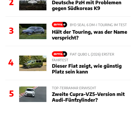
2
Deutsche PzH mit Problemen
gegen Südkoreas K9
BYD SEAL 6 DM-I TOURING IM TEST
3
Hält der Touring, was der Name
verspricht?
FIAT QUBO L (2026) ERSTER
4
FAHRTEST
Dieser Fiat zeigt, wie günstig
Platz sein kann
TOP-TERRAMAR ERWISCHT
5
Zweite Cupra-VZ5-Version mit
Audi-Fünfzylinder?