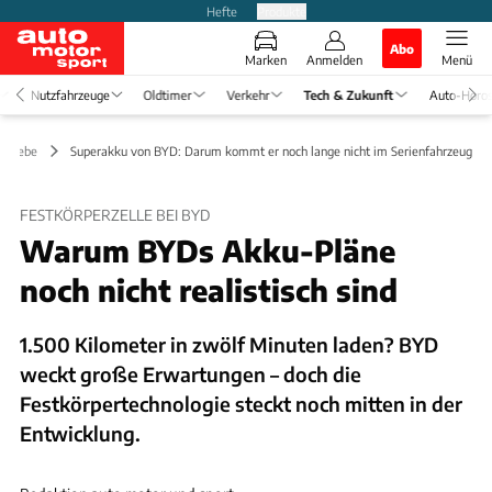
Hefte
Produkte
Abo
Marken
Anmelden
Menü
Nutzfahrzeuge
Oldtimer
Verkehr
Tech & Zukunft
Auto-Horo
ntriebe
Superakku von BYD: Darum kommt er noch lange nicht im Serienfahrzeug
FESTKÖRPERZELLE BEI BYD
Warum BYDs Akku-Pläne
noch nicht realistisch sind
1.500 Kilometer in zwölf Minuten laden? BYD
weckt große Erwartungen – doch die
Festkörpertechnologie steckt noch mitten in der
Entwicklung.