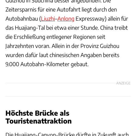
Guizhou in Südchina besser angebunden. Die
Zeitersparnis für eine Autofahrt liegt durch den
Autobahnbau (
Liuzhi
–
Anlong
Expressway) allein für
das Huajiang-Tal bei etwa einer Stunde. China treibt
die Erschließung entlegener Regionen seit
Jahrzehnten voran. Allein in der Provinz Guizhou
wurden dafür laut chinesischen Angaben bereits
9.000 Autobahn-Kilometer gebaut.
ANZEIGE
Höchste Brücke als
Touristenattraktion
Die Huajiang-Canyon-Brücke dürfte in Zukunft auch