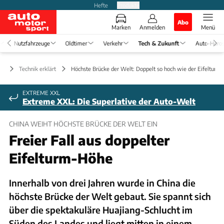
Hefte
Produkte
Abo
Marken
Anmelden
Menü
Nutzfahrzeuge
Oldtimer
Verkehr
Tech & Zukunft
Auto-Horo
ft
Technik erklärt
Höchste Brücke der Welt: Doppelt so hoch wie der Eifelturm
EXTREME XXL
Extreme XXL: Die Superlative der Auto-Welt
CHINA WEIHT HÖCHSTE BRÜCKE DER WELT EIN
Freier Fall aus doppelter
Eifelturm-Höhe
Innerhalb von drei Jahren wurde in China die
höchste Brücke der Welt gebaut. Sie spannt sich
über die spektakuläre Huajiang-Schlucht im
Süden des Landes und liegt mitten in einem