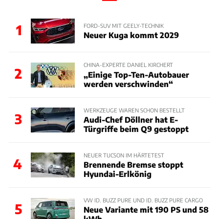
1
FORD-SUV MIT GEELY-TECHNIK
Neuer Kuga kommt 2029
CHINA-EXPERTE DANIEL KIRCHERT
2
„Einige Top-Ten-Autobauer
werden verschwinden“
WERKZEUGE WAREN SCHON BESTELLT
3
Audi-Chef Döllner hat E-
Türgriffe beim Q9 gestoppt
NEUER TUCSON IM HÄRTETEST
4
Brennende Bremse stoppt
Hyundai-Erlkönig
VW ID. BUZZ PURE UND ID. BUZZ PURE CARGO
5
Neue Variante mit 190 PS und 58
kWh