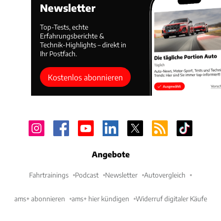
Newsletter
Top-Tests, echte
Erfahrungsberichte &
Technik-Highlights – direkt in
Ihr Postfach.
Kostenlos abonnieren
Angebote
Fahrtrainings
Podcast
Newsletter
Autovergleich
ams+ abonnieren
ams+ hier kündigen
Widerruf digitaler Käufe