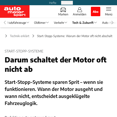
Hefte
Produkte
Abo
Marken
Anmelden
Menü
Nutzfahrzeuge
Oldtimer
Verkehr
Tech & Zukunft
Auto-Horo
ft
Technik erklärt
Start-Stopp-Systeme: Warum der Motor oft nicht abschaltet
START-STOPP-SYSTEME
Darum schaltet der Motor oft
nicht ab
Start-Stopp-Systeme sparen Sprit – wenn sie
funktionieren. Wann der Motor ausgeht und
wann nicht, entscheidet ausgeklügelte
Fahrzeuglogik.