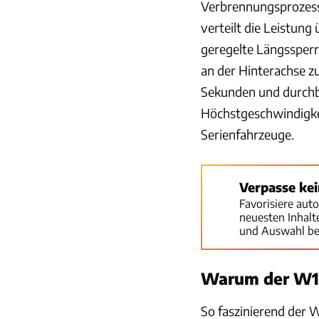
Verbrennungsprozess
verteilt die Leistung
geregelte Längssperr
an der Hinterachse z
Sekunden und durchb
Höchstgeschwindigkei
Serienfahrzeuge.
Verpasse ke
Favorisiere aut
neuesten Inhal
und Auswahl be
Warum der W16
So faszinierend der 