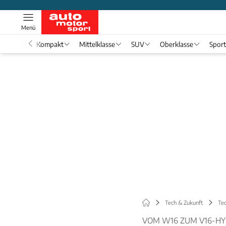
Menü
nwagen
Kompakt
Mittelklasse
SUV
Oberklasse
Spor
Tech & Zukunft
Tec
VOM W16 ZUM V16-HY