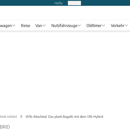
Hefte
Produkte
twagen
Reise
Van
Nutzfahrzeuge
Oldtimer
Verkehr
hnik erklärt
W16-Abschied: Das plant Bugatti mit dem V16-Hybrid
BRID