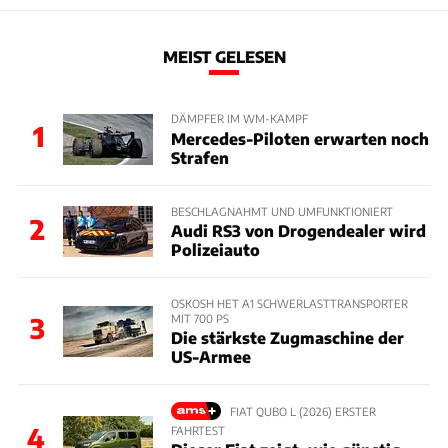
MEIST GELESEN
DÄMPFER IM WM-KAMPF
1
Mercedes-Piloten erwarten noch
Strafen
BESCHLAGNAHMT UND UMFUNKTIONIERT
2
Audi RS3 von Drogendealer wird
Polizeiauto
OSKOSH HET A1 SCHWERLASTTRANSPORTER
MIT 700 PS
3
Die stärkste Zugmaschine der
US-Armee
FIAT QUBO L (2026) ERSTER
4
FAHRTEST