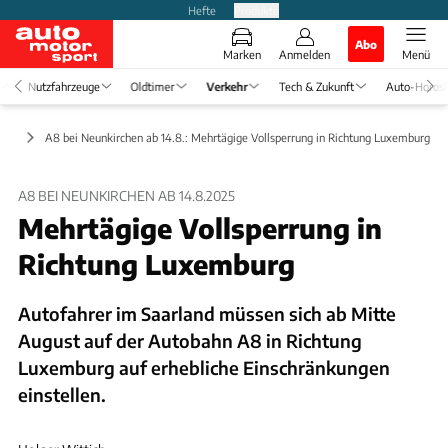
Hefte
Produkte
Abo
Marken
Anmelden
Menü
Nutzfahrzeuge
Oldtimer
Verkehr
Tech & Zukunft
Auto-Horos
haft
A8 bei Neunkirchen ab 14.8.: Mehrtägige Vollsperrung in Richtung Luxemburg
A8 BEI NEUNKIRCHEN AB 14.8.2025
Mehrtägige Vollsperrung in
Richtung Luxemburg
Autofahrer im Saarland müssen sich ab Mitte
August auf der Autobahn A8 in Richtung
Luxemburg auf erhebliche Einschränkungen
einstellen.