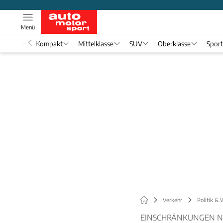
Menü
nwagen
Kompakt
Mittelklasse
SUV
Oberklasse
Spor
Verkehr
Politik & 
EINSCHRÄNKUNGEN NA