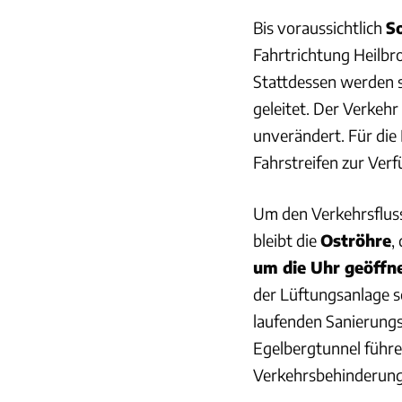
Bis voraussichtlich
S
Fahrtrichtung Heilbro
Stattdessen werden s
geleitet. Der Verkeh
unverändert. Für di
Fahrstreifen zur Ver
Um den Verkehrsfluss
bleibt die
Oströhre
,
um die Uhr geöffn
der Lüftungsanlage sc
laufenden Sanierungs
Egelbergtunnel führe
Verkehrsbehinderung