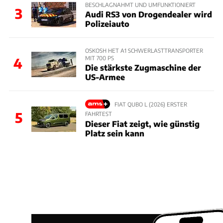
BESCHLAGNAHMT UND UMFUNKTIONIERT
3
Audi RS3 von Drogendealer wird
Polizeiauto
OSKOSH HET A1 SCHWERLASTTRANSPORTER
MIT 700 PS
4
Die stärkste Zugmaschine der
US-Armee
FIAT QUBO L (2026) ERSTER
5
FAHRTEST
Dieser Fiat zeigt, wie günstig
Platz sein kann