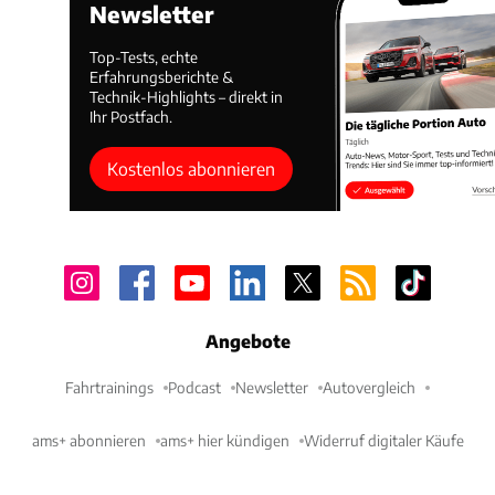
Newsletter
Top-Tests, echte
Erfahrungsberichte &
Technik-Highlights – direkt in
Ihr Postfach.
Kostenlos abonnieren
Angebote
Fahrtrainings
Podcast
Newsletter
Autovergleich
ams+ abonnieren
ams+ hier kündigen
Widerruf digitaler Käufe