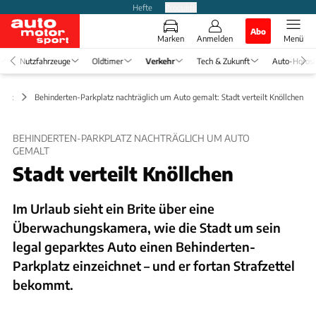
Hefte
Produkte
Abo
Marken
Anmelden
Menü
Nutzfahrzeuge
Oldtimer
Verkehr
Tech & Zukunft
Auto-Horos
haft
Behinderten-Parkplatz nachträglich um Auto gemalt: Stadt verteilt Knöllchen
BEHINDERTEN-PARKPLATZ NACHTRÄGLICH UM AUTO
GEMALT
Stadt verteilt Knöllchen
Im Urlaub sieht ein Brite über eine
Überwachungskamera, wie die Stadt um sein
legal geparktes Auto einen Behinderten-
Parkplatz einzeichnet – und er fortan Strafzettel
bekommt.