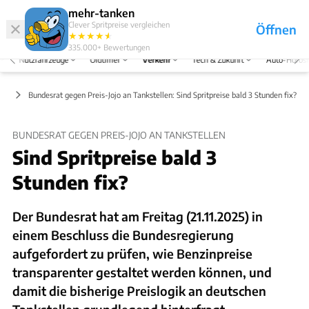
Hefte
Produkte
mehr-tanken
Clever Spritpreise vergleichen
Öffnen
Abo
★
★
★
★
★
★
Marken
Anmelden
Menü
335.000+
Bewertungen
Nutzfahrzeuge
Oldtimer
Verkehr
Tech & Zukunft
Auto-Horos
aft
Bundesrat gegen Preis-Jojo an Tankstellen: Sind Spritpreise bald 3 Stunden fix?
BUNDESRAT GEGEN PREIS-JOJO AN TANKSTELLEN
Sind Spritpreise bald 3
Stunden fix?
Der Bundesrat hat am Freitag (21.11.2025) in
einem Beschluss die Bundesregierung
aufgefordert zu prüfen, wie Benzinpreise
transparenter gestaltet werden können, und
damit die bisherige Preislogik an deutschen