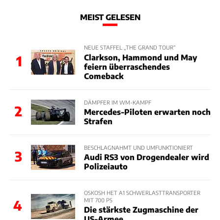
MEIST GELESEN
NEUE STAFFEL „THE GRAND TOUR“
Clarkson, Hammond und May
1
feiern überraschendes
Comeback
DÄMPFER IM WM-KAMPF
2
Mercedes-Piloten erwarten noch
Strafen
BESCHLAGNAHMT UND UMFUNKTIONIERT
3
Audi RS3 von Drogendealer wird
Polizeiauto
OSKOSH HET A1 SCHWERLASTTRANSPORTER
MIT 700 PS
4
Die stärkste Zugmaschine der
US-Armee