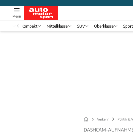
Menü
nwagen
Kompakt
Mittelklasse
SUV
Oberklasse
Spor
Verkehr
Politik & 
DASHCAM-AUFNAHMEN 