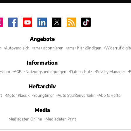
Angebote
r
Autovergleich
ams+ abonnieren
ams+ hier kündigen
Widerruf digit
Information
essum
AGB
Nutzungsbedingungen
Datenschutz
Privacy Manager
B
Heftarchiv
t
Motor Klassik
Youngtimer
Auto Straßenverkehr
Abo & Hefte
Media
Mediadaten Online
Mediadaten Print