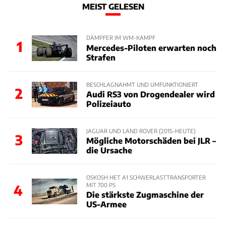
MEIST GELESEN
DÄMPFER IM WM-KAMPF
1
Mercedes-Piloten erwarten noch
Strafen
BESCHLAGNAHMT UND UMFUNKTIONIERT
2
Audi RS3 von Drogendealer wird
Polizeiauto
JAGUAR UND LAND ROVER (2015–HEUTE)
3
Mögliche Motorschäden bei JLR –
die Ursache
OSKOSH HET A1 SCHWERLASTTRANSPORTER
MIT 700 PS
4
Die stärkste Zugmaschine der
US-Armee