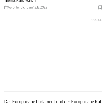
Thomas Ranki-Harloff
Veröffentlicht am 15.12.2025
Foto: fotolinchen / iStockphoto / Getty Images
ANZEIGE
Das Europäische Parlament und der Europäische Rat