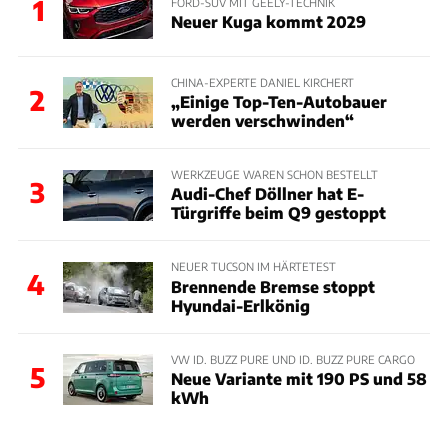
1
FORD-SUV MIT GEELY-TECHNIK
Neuer Kuga kommt 2029
CHINA-EXPERTE DANIEL KIRCHERT
2
„Einige Top-Ten-Autobauer
werden verschwinden“
WERKZEUGE WAREN SCHON BESTELLT
3
Audi-Chef Döllner hat E-
Türgriffe beim Q9 gestoppt
NEUER TUCSON IM HÄRTETEST
4
Brennende Bremse stoppt
Hyundai-Erlkönig
VW ID. BUZZ PURE UND ID. BUZZ PURE CARGO
5
Neue Variante mit 190 PS und 58
kWh