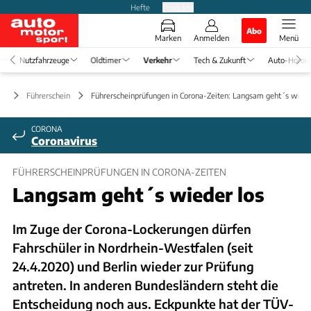
Hefte
Produkte
Abo
Marken
Anmelden
Menü
Nutzfahrzeuge
Oldtimer
Verkehr
Tech & Zukunft
Auto-Horos
hr
Führerschein
Führerscheinprüfungen in Corona-Zeiten: Langsam geht´s wiede
CORONA
Coronavirus
FÜHRERSCHEINPRÜFUNGEN IN CORONA-ZEITEN
Langsam geht´s wieder los
Im Zuge der Corona-Lockerungen dürfen
Fahrschüler in Nordrhein-Westfalen (seit
24.4.2020) und Berlin wieder zur Prüfung
antreten. In anderen Bundesländern steht die
Entscheidung noch aus. Eckpunkte hat der TÜV-