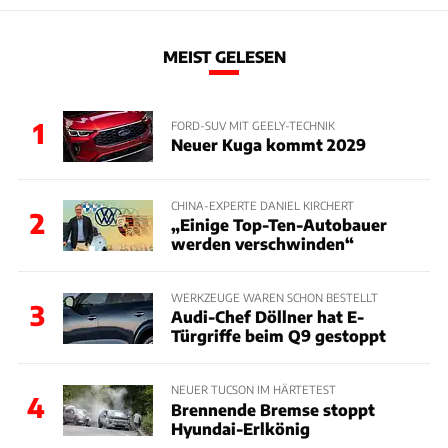
MEIST GELESEN
1
FORD-SUV MIT GEELY-TECHNIK
Neuer Kuga kommt 2029
CHINA-EXPERTE DANIEL KIRCHERT
2
„Einige Top-Ten-Autobauer
werden verschwinden“
WERKZEUGE WAREN SCHON BESTELLT
3
Audi-Chef Döllner hat E-
Türgriffe beim Q9 gestoppt
NEUER TUCSON IM HÄRTETEST
4
Brennende Bremse stoppt
Hyundai-Erlkönig