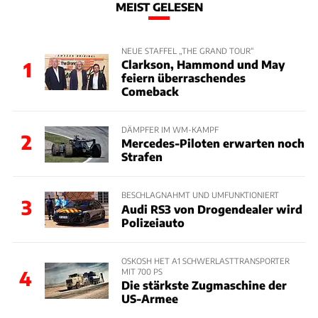
MEIST GELESEN
NEUE STAFFEL „THE GRAND TOUR“
Clarkson, Hammond und May
1
feiern überraschendes
Comeback
DÄMPFER IM WM-KAMPF
2
Mercedes-Piloten erwarten noch
Strafen
BESCHLAGNAHMT UND UMFUNKTIONIERT
3
Audi RS3 von Drogendealer wird
Polizeiauto
OSKOSH HET A1 SCHWERLASTTRANSPORTER
MIT 700 PS
4
Die stärkste Zugmaschine der
US-Armee