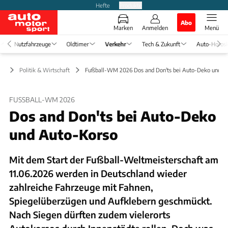
Hefte
Produkte
Abo
Marken
Anmelden
Menü
Nutzfahrzeuge
Oldtimer
Verkehr
Tech & Zukunft
Auto-Horos
hr
Politik & Wirtschaft
Fußball-WM 2026 Dos and Don'ts bei Auto-Deko und A
FUSSBALL-WM 2026
Dos and Don'ts bei Auto-Deko
und Auto-Korso
Mit dem Start der Fußball-Weltmeisterschaft am
11.06.2026 werden in Deutschland wieder
zahlreiche Fahrzeuge mit Fahnen,
Spiegelüberzügen und Aufklebern geschmückt.
Nach Siegen dürften zudem vielerorts