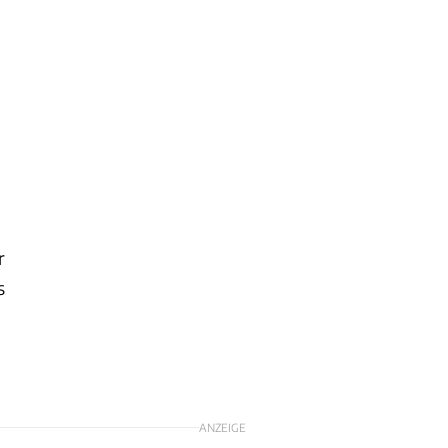
h
r
s
ANZEIGE