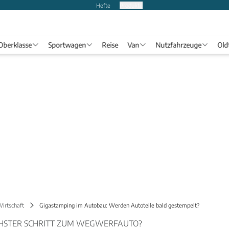
Hefte
Produkte
Oberklasse
Sportwagen
Reise
Van
Nutzfahrzeuge
Old
Wirtschaft
Gigastamping im Autobau: Werden Autoteile bald gestempelt?
CHSTER SCHRITT ZUM WEGWERFAUTO?