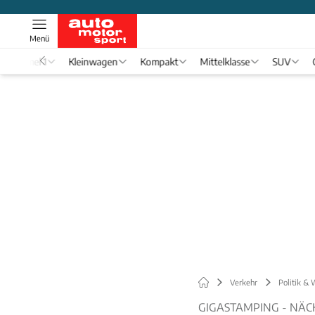
Menü
Formel 1
Kleinwagen
Kompakt
Mittelklasse
SUV
Verkehr
Politik & 
GIGASTAMPING - NÄ