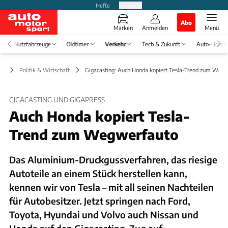
Hefte
Produkte
Abo
Marken
Anmelden
Menü
Nutzfahrzeuge
Oldtimer
Verkehr
Tech & Zukunft
Auto-Horos
hr
Politik & Wirtschaft
Gigacasting: Auch Honda kopiert Tesla-Trend zum Weg
GIGACASTING UND GIGAPRESS
Auch Honda kopiert Tesla-
Trend zum Wegwerfauto
Das Aluminium-Druckgussverfahren, das riesige
Autoteile an einem Stück herstellen kann,
kennen wir von Tesla – mit all seinen Nachteilen
für Autobesitzer. Jetzt springen nach Ford,
Toyota, Hyundai und Volvo auch Nissan und