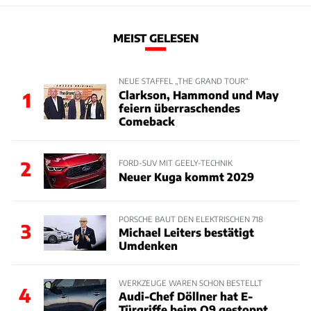
MEIST GELESEN
NEUE STAFFEL „THE GRAND TOUR“
Clarkson, Hammond und May
1
feiern überraschendes
Comeback
2
FORD-SUV MIT GEELY-TECHNIK
Neuer Kuga kommt 2029
PORSCHE BAUT DEN ELEKTRISCHEN 718
3
Michael Leiters bestätigt
Umdenken
WERKZEUGE WAREN SCHON BESTELLT
4
Audi-Chef Döllner hat E-
Türgriffe beim Q9 gestoppt