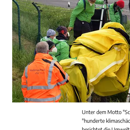
Unter dem Motto "Sc
"hunderte klimaschä
berichtet die Umwelt