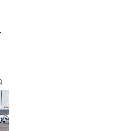
W
7 Bilder