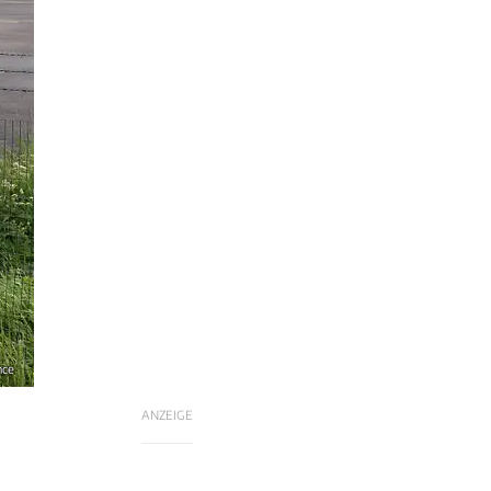
nce
ANZEIGE