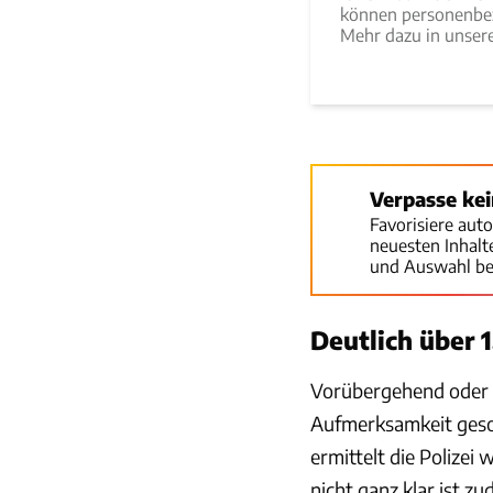
können personenbez
Mehr dazu in unse
Verpasse ke
Favorisiere aut
neuesten Inhal
und Auswahl be
Deutlich über 
Vorübergehend oder ni
Aufmerksamkeit gesorg
ermittelt die Polize
nicht ganz klar ist z