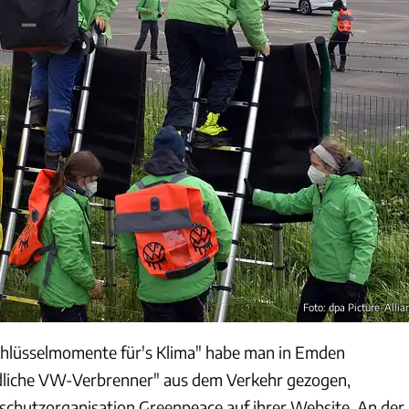
Foto: dpa Picture-Allia
hlüsselmomente für's Klima" habe man in Emden
dliche VW-Verbrenner" aus dem Verkehr gezogen,
schutzorganisation Greenpeace auf ihrer Website. An der