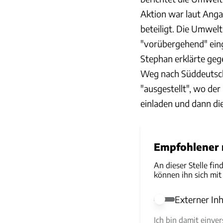
Aktion war laut Ang
beteiligt. Die Umwelt
"vorübergehend" ein
Stephan erklärte ge
Weg nach Süddeutschl
"ausgestellt", wo de
einladen und dann di
Empfohlener r
An dieser Stelle fin
können ihn sich mit
Externer Inh
Externer Inhalt e
Ich bin damit einve