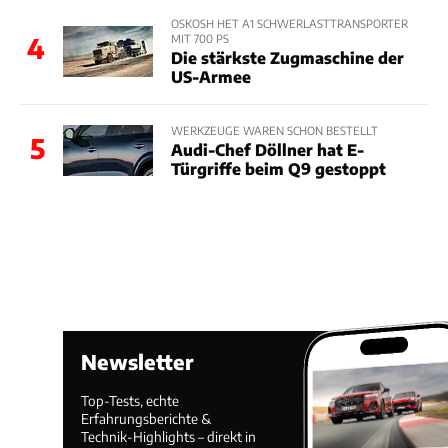
OSKOSH HET A1 SCHWERLASTTRANSPORTER
MIT 700 PS
4
Die stärkste Zugmaschine der
US-Armee
WERKZEUGE WAREN SCHON BESTELLT
5
Audi-Chef Döllner hat E-
Türgriffe beim Q9 gestoppt
Newsletter
Top-Tests, echte
Erfahrungsberichte &
Technik-Highlights – direkt in