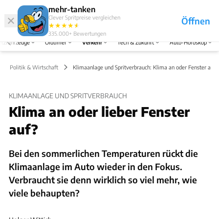
Hefte
Produkte
mehr-tanken
Clever Spritpreise vergleichen
Öffnen
Abo
★
★
★
★
★
★
Marken
Anmelden
Menü
335.000+
Bewertungen
tzfahrzeuge
Oldtimer
Verkehr
Tech & Zukunft
Auto-Horoskop
Politik & Wirtschaft
Klimaanlage und Spritverbrauch: Klima an oder Fenster auf?
KLIMAANLAGE UND SPRITVERBRAUCH
Klima an oder lieber Fenster
auf?
Bei den sommerlichen Temperaturen rückt die
Klimaanlage im Auto wieder in den Fokus.
Verbraucht sie denn wirklich so viel mehr, wie
viele behaupten?