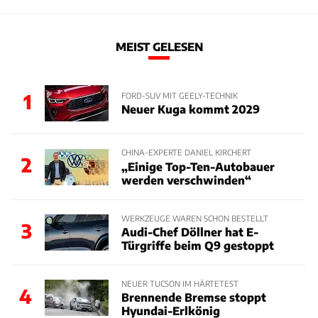
MEIST GELESEN
1
FORD-SUV MIT GEELY-TECHNIK
Neuer Kuga kommt 2029
CHINA-EXPERTE DANIEL KIRCHERT
2
„Einige Top-Ten-Autobauer
werden verschwinden“
WERKZEUGE WAREN SCHON BESTELLT
3
Audi-Chef Döllner hat E-
Türgriffe beim Q9 gestoppt
NEUER TUCSON IM HÄRTETEST
4
Brennende Bremse stoppt
Hyundai-Erlkönig