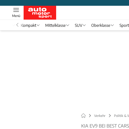
Menü
nwagen
Kompakt
Mittelklasse
SUV
Oberklasse
Spor
Verkehr
Politik & 
KIA EV9 BEI BEST CARS