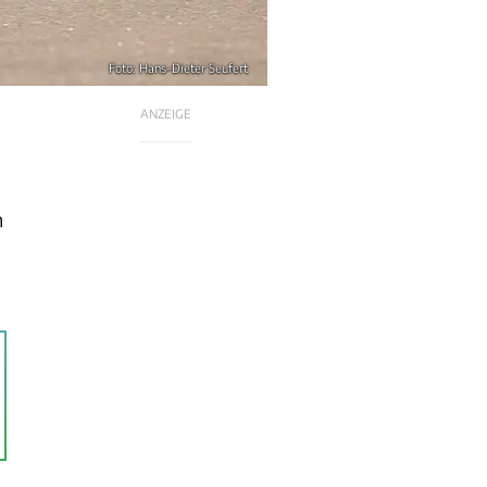
Foto: Hans-Dieter Seufert
ANZEIGE
h