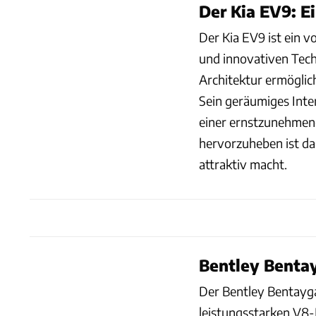
Der Kia EV9: E
Der Kia EV9 ist ein v
und innovativen Tech
Architektur ermöglic
Sein geräumiges Inte
einer ernstzunehmend
hervorzuheben ist das
attraktiv macht.
Bentley Bentay
Der Bentley Bentayga 
leistungsstarken V8-