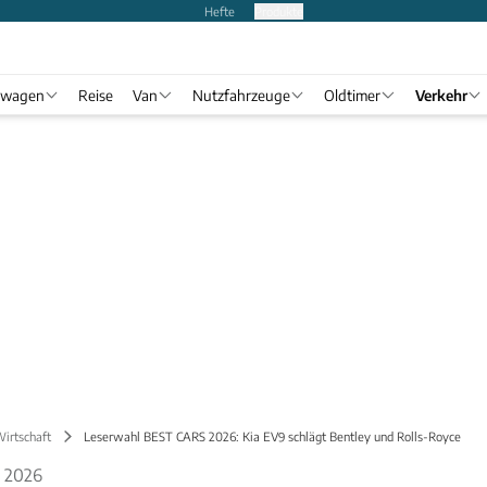
Hefte
Produkte
twagen
Reise
Van
Nutzfahrzeuge
Oldtimer
Verkehr
Wirtschaft
Leserwahl BEST CARS 2026: Kia EV9 schlägt Bentley und Rolls-Royce
 2026