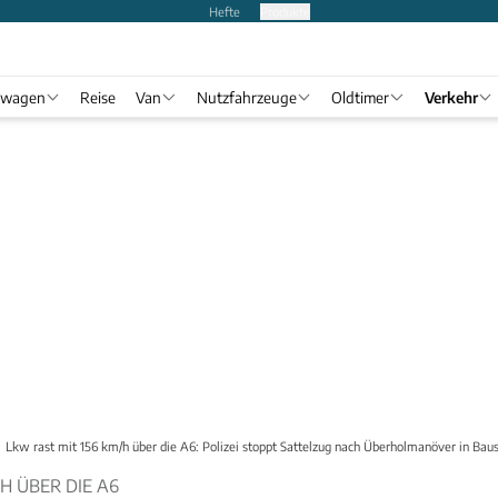
Hefte
Produkte
twagen
Reise
Van
Nutzfahrzeuge
Oldtimer
Verkehr
Lkw rast mit 156 km/h über die A6: Polizei stoppt Sattelzug nach Überholmanöver in Baus
H ÜBER DIE A6