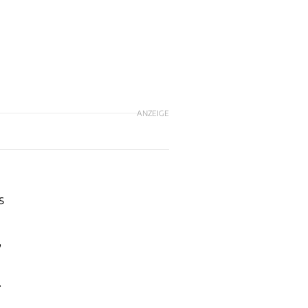
ANZEIGE
s
,
.