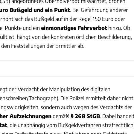
3,5 t) angeordnetes Überholverbot missachtet, drohen
uro Bußgeld und ein Punkt
. Bei Gefährdung anderer
rhöht sich das Bußgeld auf in der Regel 150 Euro oder
i Punkte und ein
einmonatiges Fahrverbot
hinzu. Ob
üllt ist, hängt von der konkreten örtlichen Beschilderung,
den Feststellungen der Ermittler ab.
egt der Verdacht der Manipulation des digitalen
enschreiber/Tachograph). Die Polizei ermittelt daher nicht
ngswidrigkeiten, sondern auch wegen des Verdachts der
cher Aufzeichnungen
gemäß
§ 268 StGB
. Dabei handel
tat
, die unabhängig vom Bußgeldverfahren strafrechtlich
 einer Freiheitsstrafe bis zu fünf Jahren oder Geldstrafe