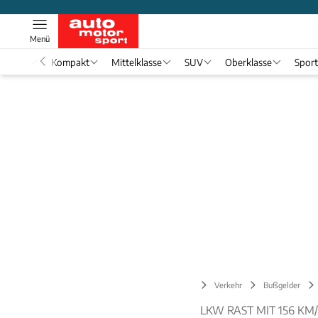
Menü
nwagen
Kompakt
Mittelklasse
SUV
Oberklasse
Spor
Verkehr
Bußgelder
LKW RAST MIT 156 KM/