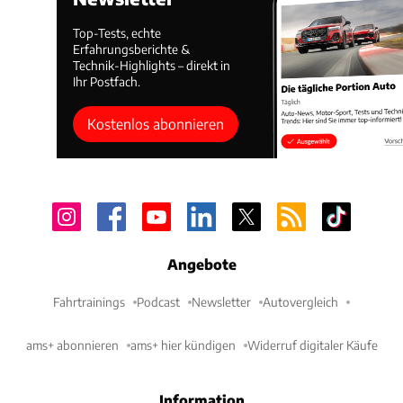
Top-Tests, echte
Erfahrungsberichte &
Technik-Highlights – direkt in
Ihr Postfach.
Kostenlos abonnieren
Angebote
Fahrtrainings
Podcast
Newsletter
Autovergleich
ams+ abonnieren
ams+ hier kündigen
Widerruf digitaler Käufe
Information