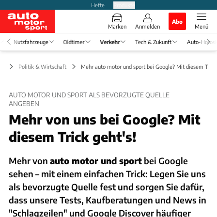
Hefte
Produkte
Abo
Marken
Anmelden
Menü
Nutzfahrzeuge
Oldtimer
Verkehr
Tech & Zukunft
Auto-Horos
hr
Politik & Wirtschaft
Mehr auto motor und sport bei Google? Mit diesem Trick 
AUTO MOTOR UND SPORT ALS BEVORZUGTE QUELLE
ANGEBEN
Mehr von uns bei Google? Mit
diesem Trick geht's!
Mehr von
auto motor und sport
bei Google
sehen – mit einem einfachen Trick: Legen Sie uns
als bevorzugte Quelle fest und sorgen Sie dafür,
dass unsere Tests, Kaufberatungen und News in
"Schlagzeilen" und Google Discover häufiger