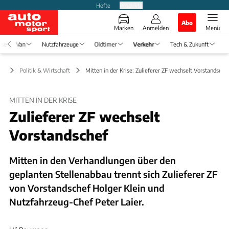
Hefte
Produkte
Abo
Marken
Anmelden
Menü
ise
Van
Nutzfahrzeuge
Oldtimer
Verkehr
Tech & Zukunft
hr
Politik & Wirtschaft
Mitten in der Krise: Zulieferer ZF wechselt Vorstandsche
MITTEN IN DER KRISE
Zulieferer ZF wechselt
Vorstandschef
Mitten in den Verhandlungen über den
geplanten Stellenabbau trennt sich Zulieferer ZF
von Vorstandschef Holger Klein und
Nutzfahrzeug-Chef Peter Laier.