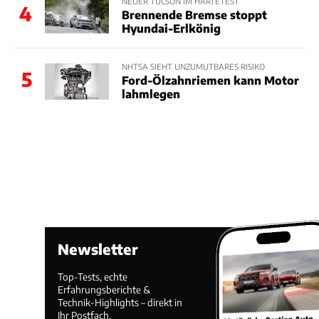
NEUER TUCSON IM HÄRTETEST
4
Brennende Bremse stoppt
Hyundai-Erlkönig
NHTSA SIEHT UNZUMUTBARES RISIKO
5
Ford-Ölzahnriemen kann Motor
lahmlegen
Newsletter
Top-Tests, echte
Erfahrungsberichte &
Technik-Highlights – direkt in
Ihr Postfach.