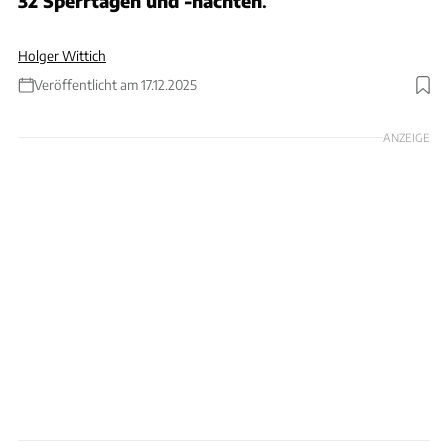
32 Sperrtagen und -nächten
.
Holger Wittich
Veröffentlicht am 17.12.2025
Foto: tunnelmb.net
ANZEIGE