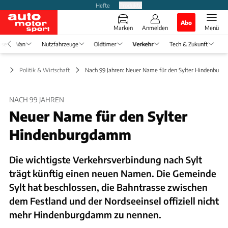
Hefte
Produkte
Abo
Marken
Anmelden
Menü
ise
Van
Nutzfahrzeuge
Oldtimer
Verkehr
Tech & Zukunft
hr
Politik & Wirtschaft
Nach 99 Jahren: Neuer Name für den Sylter Hindenbur
NACH 99 JAHREN
Neuer Name für den Sylter
Hindenburgdamm
Die wichtigste Verkehrsverbindung nach Sylt
trägt künftig einen neuen Namen. Die Gemeinde
Sylt hat beschlossen, die Bahntrasse zwischen
dem Festland und der Nordseeinsel offiziell nicht
mehr Hindenburgdamm zu nennen.