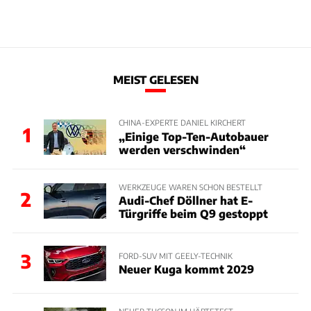
MEIST GELESEN
CHINA-EXPERTE DANIEL KIRCHERT
1
„Einige Top-Ten-Autobauer
werden verschwinden“
WERKZEUGE WAREN SCHON BESTELLT
2
Audi-Chef Döllner hat E-
Türgriffe beim Q9 gestoppt
3
FORD-SUV MIT GEELY-TECHNIK
Neuer Kuga kommt 2029
NEUER TUCSON IM HÄRTETEST